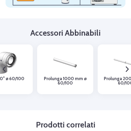
Accessori Abbinabili
60/100
Prolunga 1000 mm ø
Prolunga 2000 mm
60/100
60/100
Prodotti correlati