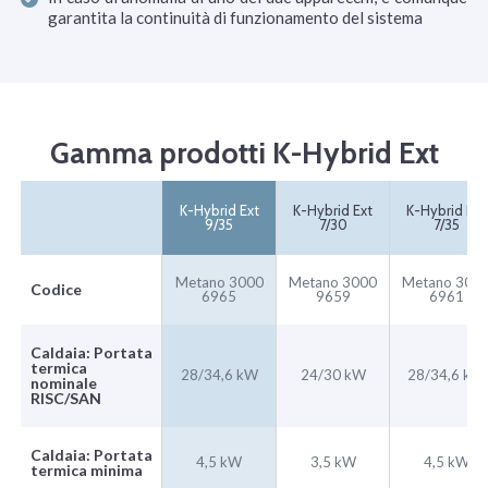
garantita la continuità di funzionamento del sistema
Gamma prodotti K-Hybrid Ext
K-Hybrid Ext
K-Hybrid Ext
K-Hybrid Ext
9/35
7/30
7/35
Metano 3000
Metano 3000
Metano 300
Codice
6965
9659
6961
Caldaia: Portata
termica
28/34,6 kW
24/30 kW
28/34,6 kW
nominale
RISC/SAN
Caldaia: Portata
4,5 kW
3,5 kW
4,5 kW
termica minima