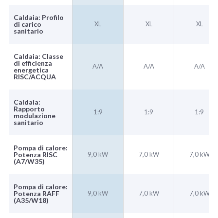
Caldaia: Profilo
di carico
XL
XL
XL
sanitario
Caldaia: Classe
di efficienza
A/A
A/A
A/A
energetica
RISC/ACQUA
Caldaia:
Rapporto
1:9
1:9
1:9
modulazione
sanitario
Pompa di calore:
Potenza RISC
9,0 kW
7,0 kW
7,0 kW
(A7/W35)
Pompa di calore:
Potenza RAFF
9,0 kW
7,0 kW
7,0 kW
(A35/W18)