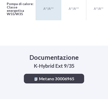
Pompa di calore:
Classe
A⁺⁺/A⁺⁺⁺
A⁺⁺/A⁺⁺⁺
A⁺⁺/A⁺⁺⁺
energetica
W55/W35
Documentazione
K-Hybrid Ext 9/35
Metano 30006965