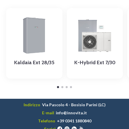
Kaldaia Ext 28/35
K-Hybrid Ext 7/30
Indirizzo
Via Pascolo 4 - Bosisio Parini (LC)
E-mail
info@innovita.it
Telefono
+39 0341 1880840
Social