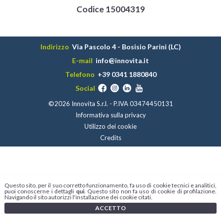
Codice 15004319
Indirizzo
Via Pascolo 4 - Bosisio Parini (LC)
E-mail
info@innovita.it
Telefono
+39 0341 1880840
Social
©2026 Innovita S.r.l. - P.IVA 03474450131
Informativa sulla privacy
Utilizzo dei cookie
Credits
Questo sito, per il suo corretto funzionamento, fa uso di cookie tecnici e analitici,
puoi conoscerne i dettagli
qui
. Questo sito non fa uso di cookie di profilazione.
Navigando il sito autorizzi l'installazione dei cookie citati.
ACCETTO