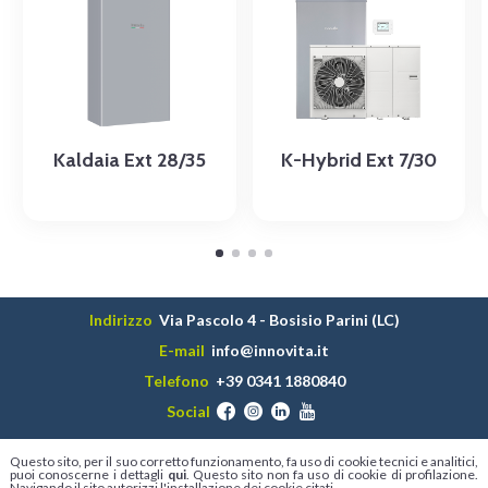
Kaldaia Ext 28/35
K-Hybrid Ext 7/30
Indirizzo
Via Pascolo 4 - Bosisio Parini (LC)
E-mail
info@innovita.it
Telefono
+39 0341 1880840
Social
©2026 Innovita S.r.l. - P.IVA 03474450131
Questo sito, per il suo corretto funzionamento, fa uso di cookie tecnici e analitici,
Informativa sulla privacy
puoi conoscerne i dettagli
qui
. Questo sito non fa uso di cookie di profilazione.
Navigando il sito autorizzi l'installazione dei cookie citati.