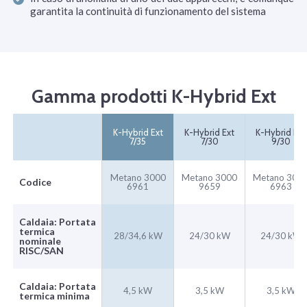
garantita la continuità di funzionamento del sistema
Gamma prodotti K-Hybrid Ext
K-Hybrid Ext
K-Hybrid Ext
K-Hybrid Ext
7/35
7/30
9/30
Metano 3000
Metano 3000
Metano 300
Codice
6961
9659
6963
Caldaia: Portata
termica
28/34,6 kW
24/30 kW
24/30 kW
nominale
RISC/SAN
Caldaia: Portata
4,5 kW
3,5 kW
3,5 kW
termica minima