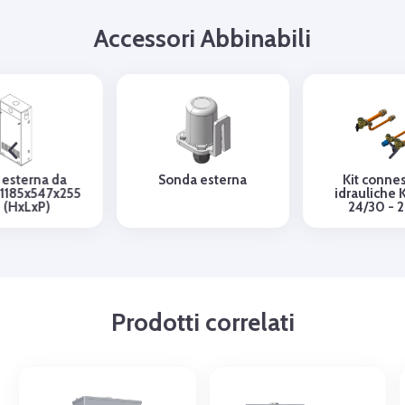
Accessori Abbinabili
 esterna da
Sonda esterna
Kit connes
 1185x547x255
idrauliche 
 (HxLxP)
24/30 - 
Prodotti correlati