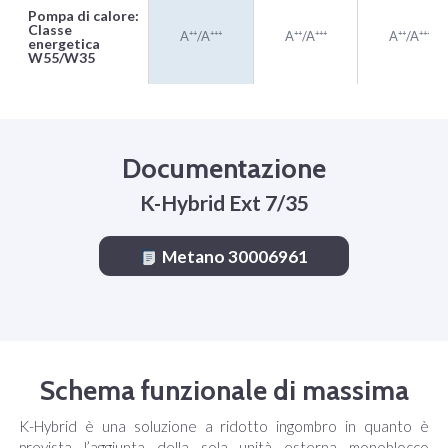
Pompa di calore:
Classe
A⁺⁺/A⁺⁺⁺
A⁺⁺/A⁺⁺⁺
A⁺⁺/A⁺⁺⁺
energetica
W55/W35
Documentazione
K-Hybrid Ext 7/35
Metano 30006961
Schema funzionale di massima
K-Hybrid è una soluzione a ridotto ingombro in quanto è
prevista l’aggiunta della sola unità esterna monoblocco