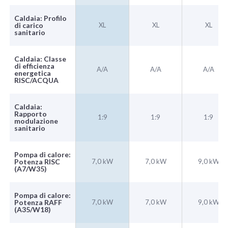
Caldaia: Profilo
di carico
XL
XL
XL
sanitario
Caldaia: Classe
di efficienza
A/A
A/A
A/A
energetica
RISC/ACQUA
Caldaia:
Rapporto
1:9
1:9
1:9
modulazione
sanitario
Pompa di calore:
Potenza RISC
7,0 kW
7,0 kW
9,0 kW
(A7/W35)
Pompa di calore:
Potenza RAFF
7,0 kW
7,0 kW
9,0 kW
(A35/W18)