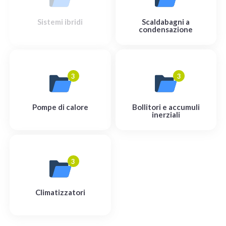
Sistemi ibridi
Scaldabagni a
condensazione
3
3
Pompe di calore
Bollitori e accumuli
inerziali
3
Climatizzatori