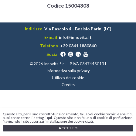
Codice 15004308
Indirizzo
Via Pascolo 4 - Bosisio Parini (LC)
E-mail
info@innovita.it
Telefono
+39 0341 1880840
Social
©2026 Innovita S.r.l. - P.IVA 03474450131
Informativa sulla privacy
Utilizzo dei cookie
Credits
Questo sito, per il suo corretto funzionamento, fa uso di cookie tecnici e analitici,
puoi conoscerne i dettagli
qui
. Questo sito non fa uso di cookie di profilazione.
Navigando il sito autorizzi l'installazione dei cookie citati.
ACCETTO