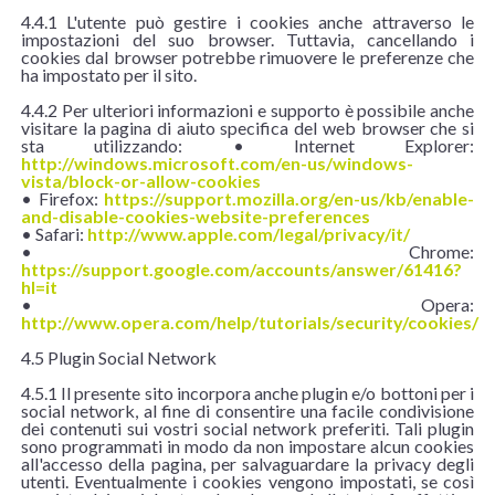
4.4.1 L'utente può gestire i cookies anche attraverso le
impostazioni del suo browser. Tuttavia, cancellando i
cookies dal browser potrebbe rimuovere le preferenze che
ha impostato per il sito.
4.4.2 Per ulteriori informazioni e supporto è possibile anche
visitare la pagina di aiuto specifica del web browser che si
sta utilizzando: • Internet Explorer:
http://windows.microsoft.com/en-us/windows-
vista/block-or-allow-cookies
• Firefox:
https://support.mozilla.org/en-us/kb/enable-
and-disable-cookies-website-preferences
• Safari:
http://www.apple.com/legal/privacy/it/
• Chrome:
https://support.google.com/accounts/answer/61416?
hl=it
• Opera:
http://www.opera.com/help/tutorials/security/cookies/
4.5 Plugin Social Network
4.5.1 Il presente sito incorpora anche plugin e/o bottoni per i
social network, al fine di consentire una facile condivisione
dei contenuti sui vostri social network preferiti. Tali plugin
sono programmati in modo da non impostare alcun cookies
all'accesso della pagina, per salvaguardare la privacy degli
utenti. Eventualmente i cookies vengono impostati, se così