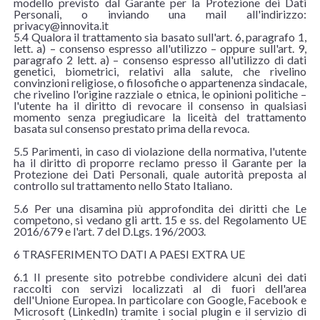
modello previsto dal Garante per la Protezione dei Dati
Personali, o inviando una mail all'indirizzo:
privacy@innovita.it
5.4 Qualora il trattamento sia basato sull'art. 6, paragrafo 1,
lett. a) – consenso espresso all'utilizzo – oppure sull'art. 9,
paragrafo 2 lett. a) – consenso espresso all'utilizzo di dati
genetici, biometrici, relativi alla salute, che rivelino
convinzioni religiose, o filosofiche o appartenenza sindacale,
che rivelino l'origine razziale o etnica, le opinioni politiche –
l'utente ha il diritto di revocare il consenso in qualsiasi
momento senza pregiudicare la liceità del trattamento
basata sul consenso prestato prima della revoca.
5.5 Parimenti, in caso di violazione della normativa, l'utente
ha il diritto di proporre reclamo presso il Garante per la
Protezione dei Dati Personali, quale autorità preposta al
controllo sul trattamento nello Stato Italiano.
5.6 Per una disamina più approfondita dei diritti che Le
competono, si vedano gli artt. 15 e ss. del Regolamento UE
2016/679 e l'art. 7 del D.Lgs. 196/2003.
6 TRASFERIMENTO DATI A PAESI EXTRA UE
6.1 Il presente sito potrebbe condividere alcuni dei dati
raccolti con servizi localizzati al di fuori dell'area
dell'Unione Europea. In particolare con Google, Facebook e
Microsoft (LinkedIn) tramite i social plugin e il servizio di