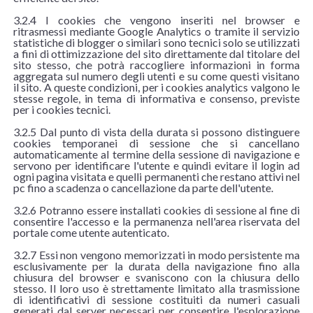
3.2.4 I cookies che vengono inseriti nel browser e
ritrasmessi mediante Google Analytics o tramite il servizio
statistiche di blogger o similari sono tecnici solo se utilizzati
a fini di ottimizzazione del sito direttamente dal titolare del
sito stesso, che potrà raccogliere informazioni in forma
aggregata sul numero degli utenti e su come questi visitano
il sito. A queste condizioni, per i cookies analytics valgono le
stesse regole, in tema di informativa e consenso, previste
per i cookies tecnici.
3.2.5 Dal punto di vista della durata si possono distinguere
cookies temporanei di sessione che si cancellano
automaticamente al termine della sessione di navigazione e
servono per identificare l'utente e quindi evitare il login ad
ogni pagina visitata e quelli permanenti che restano attivi nel
pc fino a scadenza o cancellazione da parte dell'utente.
3.2.6 Potranno essere installati cookies di sessione al fine di
consentire l'accesso e la permanenza nell'area riservata del
portale come utente autenticato.
3.2.7 Essi non vengono memorizzati in modo persistente ma
esclusivamente per la durata della navigazione fino alla
chiusura del browser e svaniscono con la chiusura dello
stesso. Il loro uso è strettamente limitato alla trasmissione
di identificativi di sessione costituiti da numeri casuali
generati dal server necessari per consentire l'esplorazione