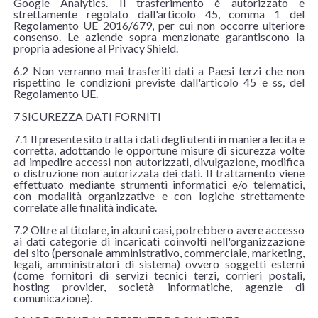
Google Analytics. Il trasferimento è autorizzato e
strettamente regolato dall'articolo 45, comma 1 del
Regolamento UE 2016/679, per cui non occorre ulteriore
consenso. Le aziende sopra menzionate garantiscono la
propria adesione al Privacy Shield.
6.2 Non verranno mai trasferiti dati a Paesi terzi che non
rispettino le condizioni previste dall'articolo 45 e ss, del
Regolamento UE.
7 SICUREZZA DATI FORNITI
7.1 Il presente sito tratta i dati degli utenti in maniera lecita e
corretta, adottando le opportune misure di sicurezza volte
ad impedire accessi non autorizzati, divulgazione, modifica
o distruzione non autorizzata dei dati. Il trattamento viene
effettuato mediante strumenti informatici e/o telematici,
con modalità organizzative e con logiche strettamente
correlate alle finalità indicate.
7.2 Oltre al titolare, in alcuni casi, potrebbero avere accesso
ai dati categorie di incaricati coinvolti nell'organizzazione
del sito (personale amministrativo, commerciale, marketing,
legali, amministratori di sistema) ovvero soggetti esterni
(come fornitori di servizi tecnici terzi, corrieri postali,
hosting provider, società informatiche, agenzie di
comunicazione).