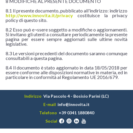
8 MODIFICHE AL PRESENTE DOCUMENTO
8.1 Il presente documento, pubblicato all'indirizzo: indirizzo
http://www.innovita.it/privacy
costituisce la privacy
policy di questo sito.
8.2 Esso può e¬ssere soggetto a modifiche o aggiornamenti.
Si invitano gli utenti a consultare periodicamente la presente
pagina per essere sempre aggiornati sulle ultime novità
legislative.
8.3 Le versioni precedenti del documento saranno comunque
consultabili a questa pagina.
8.4 Il documento è stato aggiornato in data 18/05/2018 per
essere conforme alle disposizioni normative in materia, ed in
particolare in conformità al Regolamento UE 2016/679.
Indirizzo
Via Pascolo 4 - Bosisio Parini (LC)
E-mail
info@innovita.it
Telefono
+39 0341 1880840
Social
©2026 Innovita S.r.l. - P.IVA 03474450131