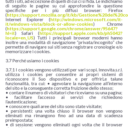
tutti i siti, ad eccezione di quelli di cui ci si fida. Le indichiamo
di seguito le pagine su cui approfondire la questione
specifiche per i più diffusi browser: Firefox
(
https://support.mozilla.org/it/kb/Gestione%20dei%20co
Internet Explorer (
http://windows.microsoft.com/it-
it/windows-vista/block-or-allow-cookies
) Chrome
(
https://support.google.com/chrome/answer/95647?
hl=it
) Safari (
https://support.apple.com/kb/ph5042?
locale=en_US
) Tutti i principali browser moderni hanno
inoltre una modalità di navigazione “privata/incognito” che
permette di navigare sui siti senza registrare cronologie e/o
memorizzare i cookies.
3.7 Perché usiamo i cookies
3.7.1 I cookies vengono utilizzati per vari scopi. Innovita.s.r.l.
utilizza i cookies per consentire ai propri sistemi di
riconoscere il Suo dispositivo e per offrirLe talune
funzionalità, tra cui: • agevolare la navigazione all’interno
del sito e la conseguente corretta fruizione dello stesso;
• contare il numero di visitatori che riceviamo su una pagina;
• facilitare l’accesso ai servizi che richiedono
l’autenticazione;
• conoscere quali aree del sito sono state visitate;
• persistenti: una volta chiuso il browser non vengono
eliminati ma rimangono fino ad una data di scadenza
preimpostata;
• di sessione: vengono eliminati ogni volta che il browser