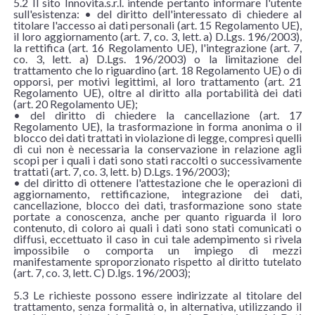
5.2 Il sito Innovita.s.r.l. intende pertanto informare l'utente
sull'esistenza: • del diritto dell'interessato di chiedere al
titolare l'accesso ai dati personali (art. 15 Regolamento UE),
il loro aggiornamento (art. 7, co. 3, lett. a) D.Lgs. 196/2003),
la rettifica (art. 16 Regolamento UE), l'integrazione (art. 7,
co. 3, lett. a) D.Lgs. 196/2003) o la limitazione del
trattamento che lo riguardino (art. 18 Regolamento UE) o di
opporsi, per motivi legittimi, al loro trattamento (art. 21
Regolamento UE), oltre al diritto alla portabilità dei dati
(art. 20 Regolamento UE);
• del diritto di chiedere la cancellazione (art. 17
Regolamento UE), la trasformazione in forma anonima o il
blocco dei dati trattati in violazione di legge, compresi quelli
di cui non è necessaria la conservazione in relazione agli
scopi per i quali i dati sono stati raccolti o successivamente
trattati (art. 7, co. 3, lett. b) D.Lgs. 196/2003);
• del diritto di ottenere l'attestazione che le operazioni di
aggiornamento, rettificazione, integrazione dei dati,
cancellazione, blocco dei dati, trasformazione sono state
portate a conoscenza, anche per quanto riguarda il loro
contenuto, di coloro ai quali i dati sono stati comunicati o
diffusi, eccettuato il caso in cui tale adempimento si rivela
impossibile o comporta un impiego di mezzi
manifestamente sproporzionato rispetto al diritto tutelato
(art. 7, co. 3, lett. C) D.lgs. 196/2003);
5.3 Le richieste possono essere indirizzate al titolare del
trattamento, senza formalità o, in alternativa, utilizzando il