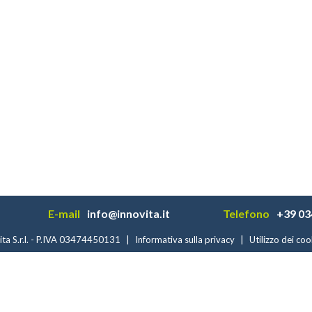
E-mail
info@innovita.it
Telefono
+39 03
ta S.r.l. - P.IVA 03474450131
|
Informativa sulla privacy
|
Utilizzo dei coo