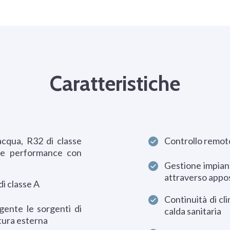
Caratteristiche
acqua, R32 di classe
Controllo remot
me performance con
Gestione impiant
attraverso appos
i classe A
Continuità di cl
gente le sorgenti di
calda sanitaria
tura esterna