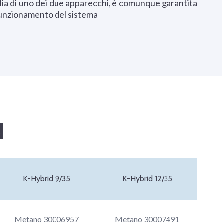
lia di uno dei due apparecchi, è comunque garantita
 funzionamento del sistema
d
K-Hybrid 9/35
K-Hybrid 12/35
Metano 30006957
Metano 30007491