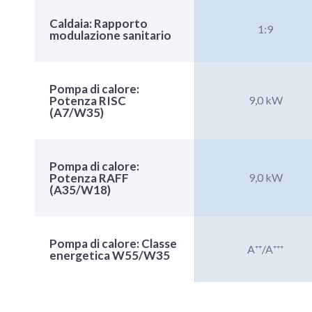
Caldaia: Rapporto
1:9
modulazione sanitario
Pompa di calore:
Potenza RISC
9,0 kW
(A7/W35)
Pompa di calore:
Potenza RAFF
9,0 kW
(A35/W18)
Pompa di calore: Classe
A⁺⁺/A⁺⁺⁺
energetica W55/W35