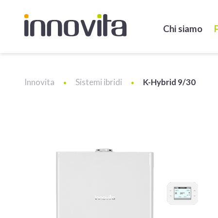
Chi siamo
Innovita
Sistemi ibridi
K-Hybrid 9/30
●
●