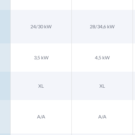
24/30 kW
28/34,6 kW
3,5 kW
4,5 kW
XL
XL
A/A
A/A