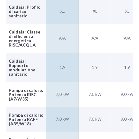
Caldaia: Profilo
di carico
XL
XL
XL
sanitario
Caldaia: Classe
di efficienza
A/A
A/A
A/A
energetica
RISC/ACQUA
Caldaia:
Rapporto
1:9
1:9
1:9
modulazione
sanitario
Pompa di calore:
Potenza RISC
7,0 kW
7,0 kW
9,0 kW
(A7/W35)
Pompa di calore:
Potenza RAFF
7,0 kW
7,0 kW
9,0 kW
(A35/W18)