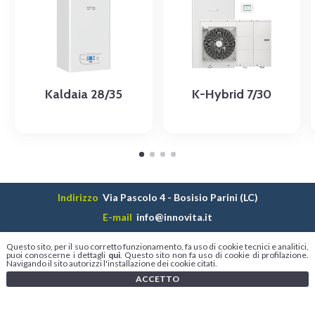
Kaldaia 28/35
K-Hybrid 7/30
Indirizzo
Via Pascolo 4 - Bosisio Parini (LC)
E-mail
info@innovita.it
Telefono
+39 0341 1880840
Questo sito, per il suo corretto funzionamento, fa uso di cookie tecnici e analitici,
puoi conoscerne i dettagli
qui
. Questo sito non fa uso di cookie di profilazione.
Social
Navigando il sito autorizzi l'installazione dei cookie citati.
©2026 Innovita S.r.l. - P.IVA 03474450131
ACCETTO
Informativa sulla privacy
Utilizzo dei cookie