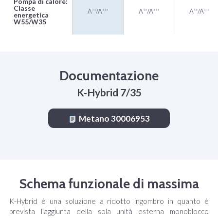
Pompa di calore:
Classe
A⁺⁺/A⁺⁺⁺
A⁺⁺/A⁺⁺⁺
A⁺⁺/A⁺⁺⁺
energetica
W55/W35
Documentazione
K-Hybrid 7/35
Metano 30006953
Schema funzionale di massima
K-Hybrid è una soluzione a ridotto ingombro in quanto è
prevista l’aggiunta della sola unità esterna monoblocco