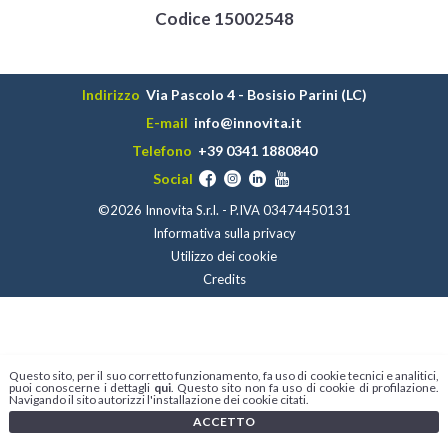
Codice 15002548
Indirizzo
Via Pascolo 4 - Bosisio Parini (LC)
E-mail
info@innovita.it
Telefono
+39 0341 1880840
Social
©2026 Innovita S.r.l. - P.IVA 03474450131
Informativa sulla privacy
Utilizzo dei cookie
Credits
Questo sito, per il suo corretto funzionamento, fa uso di cookie tecnici e analitici,
puoi conoscerne i dettagli
qui
. Questo sito non fa uso di cookie di profilazione.
Navigando il sito autorizzi l'installazione dei cookie citati.
ACCETTO