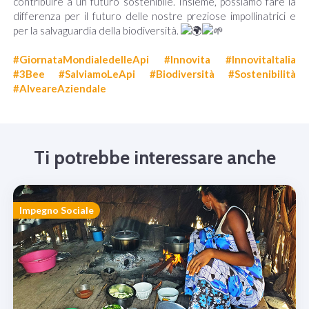
contribuire a un futuro sostenibile. Insieme, possiamo fare la
differenza per il futuro delle nostre preziose impollinatrici e
per la salvaguardia della biodiversità.
#GiornataMondialedelleApi
#Innovita
#InnovitaItalia
#3Bee
#SalviamoLeApi
#Biodiversità
#Sostenibilità
#AlveareAziendale
Ti potrebbe interessare anche
Impegno Sociale