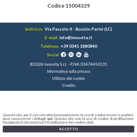
Codice 15004329
Indirizzo
Via Pascolo 4 - Bosisio Parini (LC)
E-mail
info@innovita.it
Telefono
+39 0341 1880840
Social
©2026 Innovita S.r.l. - P.IVA 03474450131
Informativa sulla privacy
Utilizzo dei cookie
Credits
Questo sito, per il suo corretto funzionamento, fa uso di cookie tecnici e analitici,
puoi conoscerne i dettagli
qui
. Questo sito non fa uso di cookie di profilazione.
Navigando il sito autorizzi l'installazione dei cookie citati.
ACCETTO