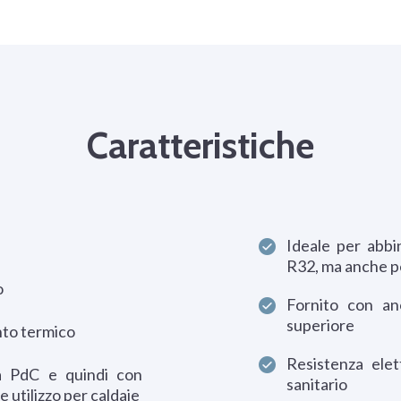
Caratteristiche
Ideale per abb
R32, ma anche pe
o
Fornito con an
superiore
nto termico
Resistenza elet
a PdC e quindi con
sanitario
 utilizzo per caldaie