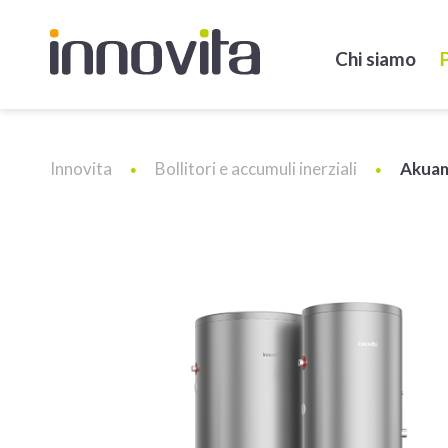
Chi siamo
Innovita
Bollitori e accumuli inerziali
Akuam
●
●