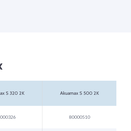
x
ax S 320 2K
Akuamax S 500 2K
000326
80000510