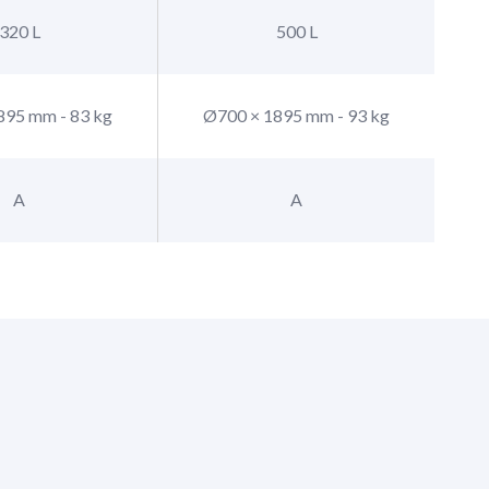
320 L
500 L
895 mm - 83 kg
Ø700 × 1895 mm - 93 kg
A
A