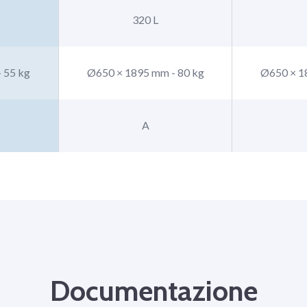
320 L
 55 kg
Ø650 × 1895 mm - 80 kg
Ø650 × 1
A
Documentazione